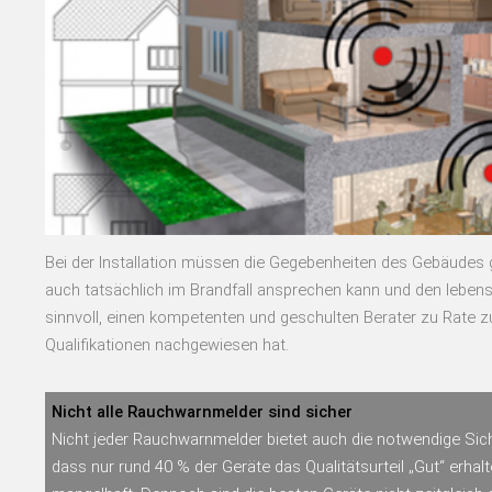
Bei der Installation müssen die Gegebenheiten des Gebäudes
auch tatsächlich im Brandfall ansprechen kann und den lebens
sinnvoll, einen kompetenten und geschulten Berater zu Rate z
Qualifikationen nachgewiesen hat.
Nicht alle Rauchwarnmelder sind sicher
Nicht jeder Rauchwarnmelder bietet auch die notwendige Sich
dass nur rund 40 % der Geräte das Qualitätsurteil „Gut“ erhal