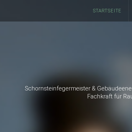
STARTSEITE
Schornsteinfegermeister & Gebäudeene
Fachkraft für R