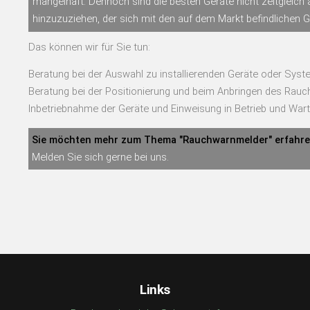
mangelhaft. Dennoch sind die besten Geräte nicht zeitgleich a
hinzuzuziehen, der sich mit den auf dem Markt befindlichen 
Das können wir für Sie tun:
Beratung bei der Auswahl zu installierenden Geräte oder Syst
Beratung bei der Positionierung und beim Anbringen des Rau
Inbetriebnahme der Geräte und Einweisung in Betrieb und Wart
Sie möchten mehr zum Thema "Rauchwarnmelder" erfahr
Melden Sie sich gerne bei uns.
Links