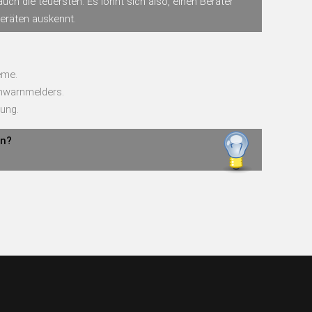
uch die teuersten. Es lohnt sich also, einen Berater
Geräten auskennt.
eme.
chwarnmelders.
ung.
en?