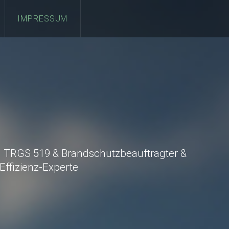
IMPRESSUM
 TRGS 519 & Brandschutzbeauftragter &
ffizienz-Experte