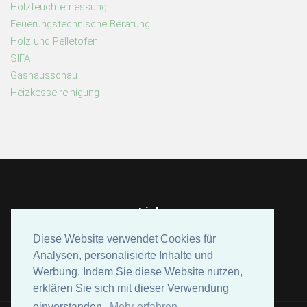
Holzfeuchtemessung
Feuerungstechnische Beratung
Holz und Pelletofen
SIFA
Gashausschau
Heizkesselreinigung
Links
Bundesverband der Schornsteinfeger
Diese Website verwendet Cookies für
Diese Website verwendet Cookies für
Dena (Deutsche Energie Agentur)
Analysen, personalisierte Inhalte und
Analysen, personalisierte Inhalte und
Werbung. Indem Sie diese Website nutzen,
Werbung. Indem Sie diese Website nutzen,
erklären Sie sich mit dieser Verwendung
erklären Sie sich mit dieser Verwendung
einverstanden.
einverstanden.
Mehr erfahren
Mehr erfahren